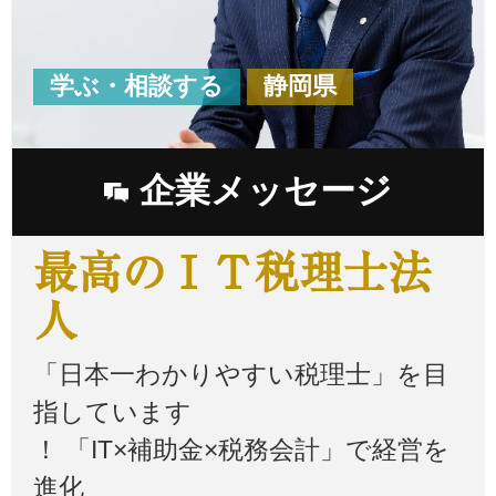
学ぶ・相談する
静岡県
企業メッセージ
最高のＩＴ税理士法
人
「日本一わかりやすい税理士」を目
指しています
！ 「IT×補助金×税務会計」で経営を
進化