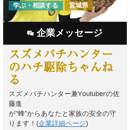
学ぶ・相談する
宮城県
企業メッセージ
スズメバチハンター
のハチ駆除ちゃんね
る
スズメバチハンター兼Youtuberの佐
藤進
が”蜂”からあなたと家族の安全の守
ります！(
企業詳細ページ
)