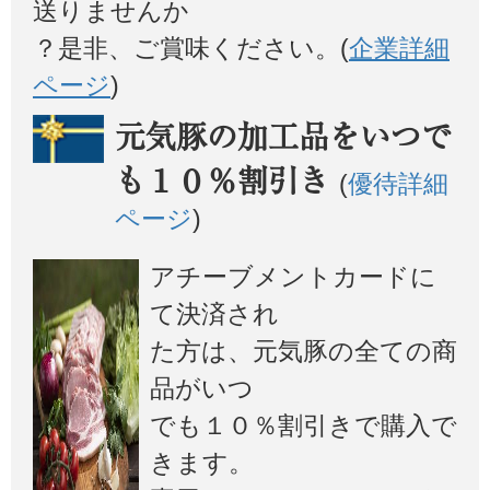
送りませんか
？是非、ご賞味ください。(
企業詳細
ページ
)
元気豚の加工品をいつで
も１０％割引き
(
優待詳細
ページ
)
アチーブメントカードに
て決済され
た方は、元気豚の全ての商
品がいつ
でも１０％割引きで購入で
きます。