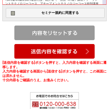
ントテクノロジーコース、アチーブメントテクノロジーコース特別講座
又はスタンダードコースを受講されている方又は受講希望者の親に限り
ます。）からの紹介書がある場合にお申し込みを認めます。
セミナー規約に同意する
※満年齢20歳未満の学生の方のご受講は、紹介書がある場合でもお断り
しております。
３．当社と同じ業務を営む個人及び法人に属する方（直接業務に携わっ
ていない第三者を含む）の受講（同業者の方の受講）はご遠慮くださ
い。
※受講者の安全を最大限考慮し、伝染性疾病に罹患中の方のご受講はお断
りしております。セミナーお申し込み後に伝染性疾病への罹患が発覚し
た場合には、必ず当社にご連絡ください。その場合、セミナーお申し込
みは自動的にご解約となり、■解約・解除の条項にしたがって、解約料の
お支払いが必要となります。伝染性疾病への罹患を知りながら受講され
た場合には、それによって当社又は他の受講者に発生した損害を賠償し
なければならないことがあります。ご了承ください。
※妊娠中の方がご受講される場合は、医師の診断に従い安全を最大限考慮
[送信内容を確認する]ボタンを押すと、入力内容を確認する画面に遷
のうえ自己責任でご参加ください。セミナー中に万が一発生した損害に
移します。
ついては当社は一切責任を負うことができません。ご了承ください。
入力内容を確認する画面から[送信する]ボタンを押すと、この画面に
※当社のセミナーは、時に感情が大きく動いたり、心理的に影響を受けた
は戻れません。
りする場面を含みます。ご自身の安全確保のため、現在、精神科・心療
十分内容をご確認のうえ、お進みください。
内科等に通院中、あるいはそれに類する状況でご受講に不安のある方
は、必ずお申し込み前に当社にご相談ください。ご状況によっては、安
全にご受講いただくことが難しいと判断し、ご参加をご遠慮いただく場
合がございます。ご了承ください。
■受講申し込み方法
セミナーの受講申し込みはWeb上の専用フォームに必須情報をすべて入
力のうえ、お申し込みください。