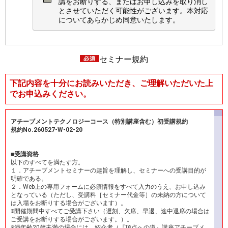
講をお断りする、またはお申し込みを取り消し
とさせていただく可能性がございます。本対応
についてあらかじめ同意いたします。
セミナー規約
下記内容を十分にお読みいただき、ご理解いただいた上
でお申込みください。
アチーブメントテクノロジーコース（特別講座含む）初受講規約
規約No.260527-W-02-20
■受講資格
以下のすべてを満たす方。
１．アチーブメントセミナーの趣旨を理解し、セミナーへの受講目的が
明確である。
２．Web上の専用フォームに必須情報をすべて入力のうえ、お申し込み
となっている（ただし、受講料［セミナー代金等］の未納の方について
は入場をお断りする場合がございます）。
※開催期間中すべてご受講下さい（遅刻、欠席、早退、途中退席の場合は
ご受講をお断りする場合がございます。）。
※満年齢20歳未満の場合には、紹介者（『頂点への道』講座アチーブメ