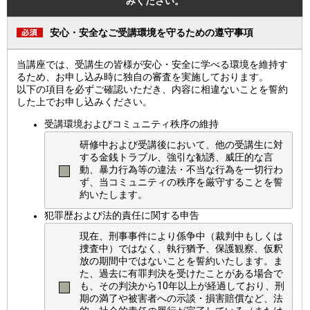
みください。
安心・安全なご受講環境を守るための遵守事項
当講座では、受講生の皆様が安心・安全に学べる環境を維持す
るため、お申し込み時に独自の審査を実施しております。
以下の項目を必ずご確認いただき、内容に相違ないことを誓約
した上でお申し込みください。
受講環境およびコミュニティ秩序の維持
研修中および受講後において、他の受講生に対
する金銭トラブル、強引な勧誘、威圧的な言
動、暴力行為等の違法・不当な行為を一切行わ
ず、当コミュニティの秩序を厳守することを誓
約いたします。
犯罪歴および法的責任に関する申告
現在、刑事事件により係争中（裁判中もしくは
捜査中）ではなく、執行猶予、保護観察、仮釈
放の期間中ではないことを誓約いたします。ま
た、過去に有罪判決を受けたことがある場合で
も、その判決から10年以上が経過しており、刑
期の満了や被害者への示談・損害賠償など、法