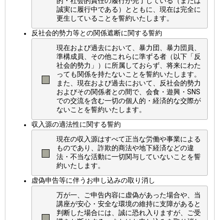
的・社会的責任の履行が完了している（または
誠実に履行中である）とともに、現在は完全に
更生していることを誓約いたします。
反社会的勢力等との関係遮断に関する誓約
現在および過去において、暴力団、暴力団員、
準構成員、その他これらに準ずる者（以下「反
社会的勢力」）に所属しておらず、将来にわた
っても関係を持たないことを誓約いたします。
また、現在および過去において、反社会的勢力
およびその関係者との間で、会食・遊興・SNS
での交流を含む一切の個人的・経済的な交際が
ないことを誓約いたします。
収入源の適法性に関する誓約
現在の収入源はすべて正当な労働や事業による
ものであり、詐欺的商法や地下経済などの違
法・不当な活動に一切関与していないことを誓
約いたします。
虚偽申告等に伴うお申し込みの取り消し
万が一、ご申告内容に虚偽があった場合や、当
講座が安心・安全な環境の維持に支障があると
判断した場合には、誠に恐れ入りますが、ご受