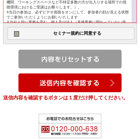
機関、ワーキングスペースなど不特定多数の方が出入りする場所での視
聴環境におけるご受講はお断りします。）。
※当日の参加は、必ずビデオ画面をオンにして、参加者の顔が見える状態
でご参加いただくようにお願いいたします
4.当社と同じ業務を営む、個人及び法人（直接業務に関わっていない第
三者を含みます。）に属していない（同業者の方はご遠慮くださ
い。）。
セミナー規約に同意する
■参加申込方法
セミナーの参加お申し込みはWeb上の専用フォームに必須情報をすべて
入力のうえお申し込みください。
■本セミナー利用のための視聴環境等
本セミナーを利用するために必要な視聴環境（パソコン等のハードウェ
ア、ブラウザ等のソフトウェア、通信環境等）は申込者の負担及び責任
において準備及び維持するものとします。
■推奨環境
1.パソコン
送信内容を確認するボタンは１度だけ押してください。
・OS：MacOS10.7以降を搭載のMacOSX、 Windows11、Windows10
・ブラウザ：Chrome、Firefox、Safari、MicrosoftEdgeの各最新版
2.インターネット環境
・必要な通信環境
（１）ルータ・ハブに接続している有線LAN（推奨）
（２）ルータに接続しているWi-Fi環境（※）
（※）モバイルWi-Fi、携帯テザリング、携帯会社が提供する据え置き型
のWi-Fi等の通信環境で視聴する場合は、データ量無制限契約でも1日の
上限や3日間で10GBの通信制約があり、通信制限で視聴出来かねる場合